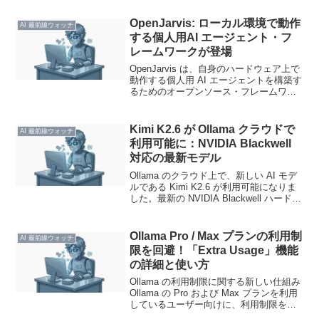
OpenJarvis: ローカル環境で動作
AI 最前線ウォッチ
する個人用AI エージェント・フ
レームワークが登場
OpenJarvis は、自身のハードウェア上で
動作する個人用 AI エージェントを構築す
るためのオープンソース・フレームワー
クです。スタンフォード大学の研究室に
よって開発されており、最新のバージョ
ン 1.0 では Ollama のサポート...
Kimi K2.6 が Ollama クラウドで
AI 最前線ウォッチ
利用可能に：NVIDIA Blackwell
対応の最新モデル
Ollama のクラウド上で、新しい AI モデ
ルである Kimi K2.6 が利用可能になりま
した。最新の NVIDIA Blackwell ハードウ
ェアを活用することで、高度な処理が期
待できるモデルです。この記事では、
Kimi K2.6...
Ollama Pro / Max プランの利用制
AI 最前線ウォッチ
限を回避！「Extra Usage」機能
の詳細と使い方
Ollama の利用制限に関する新しい仕組み
Ollama の Pro および Max プランを利用
しているユーザー向けに、利用制限を超
えた際の追加利用（Extra Usage）に関す