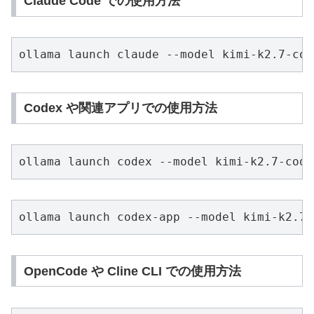
Claude Code での使用方法
ollama launch claude --model kimi-k2.7-cod
Codex や関連アプリでの使用方法
ollama launch codex --model kimi-k2.7-code
ollama launch codex-app --model kimi-k2.7-
OpenCode や Cline CLI での使用方法