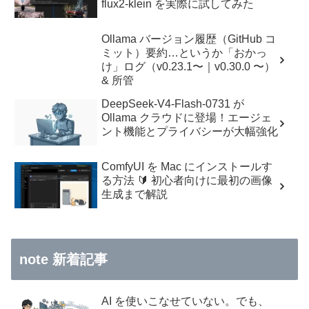
flux2-klein を実際に試してみた
Ollama バージョン履歴（GitHub コ
ミット）要約…というか「おかっ
け」ログ（v0.23.1〜｜v0.30.0 〜）
& 所管
DeepSeek-V4-Flash-0731 が
Ollama クラウドに登場！エージェ
ント機能とプライバシーが大幅強化
ComfyUI を Mac にインストールす
る方法 🔰 初心者向けに最初の画像
生成まで解説
note 新着記事
AI を使いこなせていない。でも、