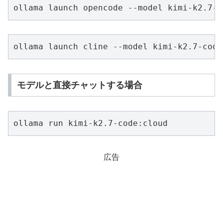
ollama launch opencode --model kimi-k2.7-c
ollama launch cline --model kimi-k2.7-code
モデルと直接チャットする場合
ollama run kimi-k2.7-code:cloud
広告