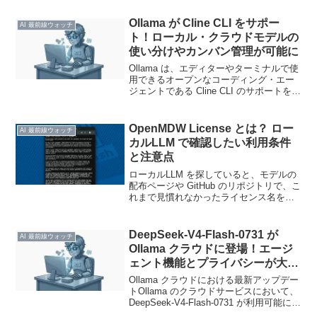
る詳細をお伝えします。5 時間のセッシ
ョン制限や週ごとの使...
Ollama が Cline CLI をサポー
AI 最前線ウォッチ
ト！ローカル・クラウドモデルの
使い分けやカンバン管理が可能に
Ollama は、エディターやターミナルで使
用できるオープンなコーディング・エー
ジェントである Cline CLI のサポートを開
始しました。Cline は、リポジトリの読み
取り、ファイルの変更、コマンドの実行
を行うことが可能です。また、コ...
OpenMDW License とは？ ロー
AI 最前線ウォッチ
カルLLM で確認したい利用条件
と注意点
ローカルLLM を探していると、モデルの
配布ページや GitHub のリポジトリで、こ
れまで見慣れなかったライセンス名を見
かけることがあります。そのひとつが、
OpenMDW License です。OpenMDW
は、機械学習モデルの配布を想...
DeepSeek-V4-Flash-0731 が
AI 最前線ウォッチ
Ollama クラウドに登場！エージ
ェント機能とプライバシーが大幅
強化
Ollama クラウドにおける最新アップデー
トOllama のクラウドサービスにおいて、
DeepSeek-V4-Flash-0731 が利用可能にな
りました。今回のアップデートでは、モ