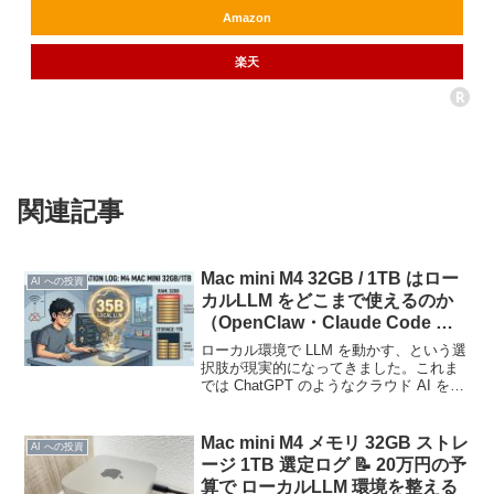
Amazon
楽天
関連記事
Mac mini M4 32GB / 1TB はロー
AI への投資
カルLLM をどこまで使えるのか
（OpenClaw・Claude Code 含
む）
ローカル環境で LLM を動かす、という選
択肢が現実的になってきました。これま
では ChatGPT のようなクラウド AI を使
うのが前提でしたが、最近では、自分の
PC 上でモデルを動かす構成も普通に選択
肢に入ってきています。その中でも、...
Mac mini M4 メモリ 32GB ストレ
AI への投資
ージ 1TB 選定ログ 📝 20万円の予
算で ローカルLLM 環境を整える