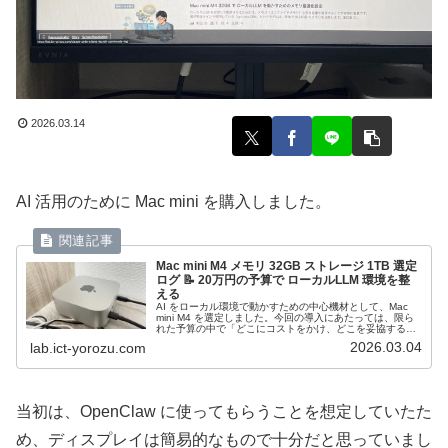
2026.03.14
AI 活用のために Mac mini を購入しました。
Mac mini M4 メモリ 32GB ストレージ 1TB 選定
ログ 📝 20万円の予算で ローカルLLM 環境を整
える
AI をローカル環境で動かすための中心機材として、Mac
mini M4 を選定しました。今回の導入にあたっては、限ら
れた予算の中で「どこにコストをかけ、どこを妥協する
か」という選択の連続でした。これは「正解の構成」の提
2026.03.04
lab.ict-yorozu.com
示ではなく、あくまで...
当初は、OpenClaw に使ってもらうことを想定していたた
め、ディスプレイは簡易的なもので十分だと思っていまし