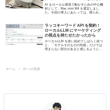
AI をローカル環境で動かすための中心機
材として、Mac mini M4 を選定しまし
た。今回の導入にあたっては、限られた
予算の中で「どこにコストをかけ、どこ
を妥協するか」という選択の連続でし
た。これは「正解の構成」の提示ではな
ラッコキーワード API を契約！
AI への投資
く、あくまで...
ローカルLLM にマーケティング
の視点を持たせたかったから
ローカルLLM を使い始めてしばらく経つ
と、「モデルそのものの性能」だけでは
埋まらない部分があると感じるようにな
りました。例えば、文章を書いたりコー
ドを補助してもらったりする用途であれ
ば、ローカル環境だけでも十分便利で
す。実際、僕自身も O...
ホーム
AI への投資