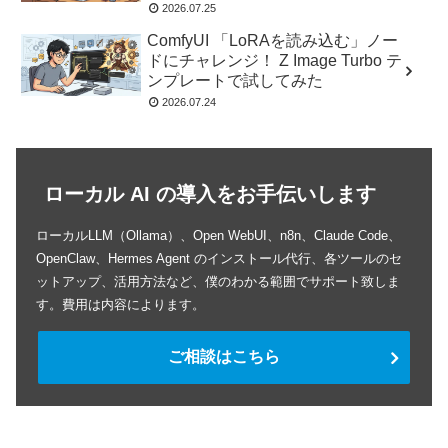
2026.07.25
ComfyUI 「LoRAを読み込む」ノー
ドにチャレンジ！ Z Image Turbo テ
ンプレートで試してみた
2026.07.24
ローカル AI の導入をお手伝いします
ローカルLLM（Ollama）、Open WebUI、n8n、Claude Code、
OpenClaw、Hermes Agent のインストール代行、各ツールのセ
ットアップ、活用方法など、僕のわかる範囲でサポート致しま
す。費用は内容によります。
ご相談はこちら