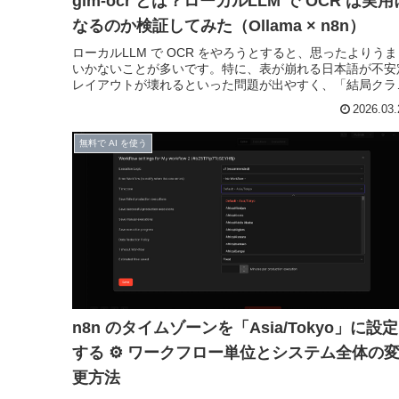
glm-ocr とは？ローカルLLM で OCR は実用
なるのか検証してみた（Ollama × n8n）
ローカルLLM で OCR をやろうとすると、思ったよりうま
いかないことが多いです。特に、表が崩れる日本語が不安
レイアウトが壊れるといった問題が出やすく、「結局クラ
ド API に頼るしかないのか」と感じる場面もあります。
2026.03.
で試したの...
無料で AI を使う
n8n のタイムゾーンを「Asia/Tokyo」に設定
する ⚙️ ワークフロー単位とシステム全体の
更方法