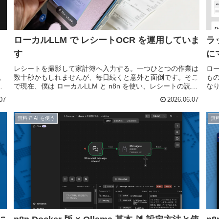
ローカルLLM で レシートOCR を運用していま
ラ
す
に
レシートを撮影して家計簿へ入力する。一つひとつの作業は
ロ
。
数十秒かもしれませんが、毎日続くと意外と面倒です。そこ
も
で現在、僕は ローカルLLM と n8n を使い、レシートの読み
な
S
取りからスプレッドシートへの記録までを自動化していま
っ
07
2026.06.07
す。レシートを ...
す。
無料で AI を使う
無料