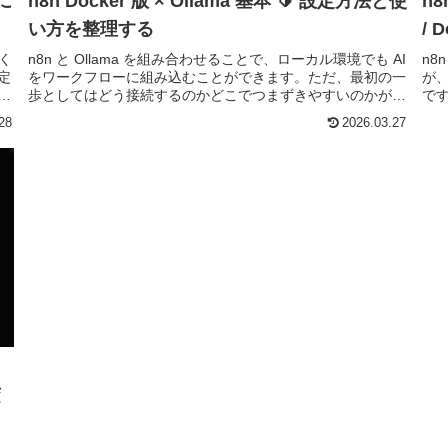
に
n8n Docker 版 × Ollama 基本 🔰 設定方法と使
n8
い方を整理する
/ 
く
n8n と Ollama を組み合わせることで、ローカル環境でも AI
n
定
をワークフローに組み込むことができます。ただ、最初の一
が、
ウ
歩としてはどう接続するのかどこでつまずきやすいのかが分
で
そこ
かりづらいポイントでもあります。この記事では、
ル
28
2026.03.27
n8n（Doc...
では
変